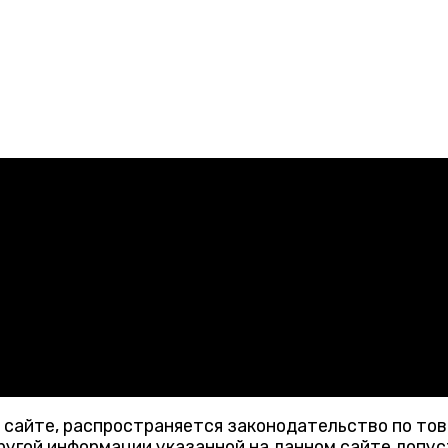
1, кв. 84
м сайте, распространяется законодательство по то
ругой информации указанной на данном сайте допус