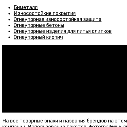
Биметалл
Износостойкие покрытия
Огнеупорная износостойкая защита
Огнеупорные бетоны
Огнеупорные изделия для литья слитков
Огнеупорный кирпич
Контакты
ООО «ТермолитИнвест»
347933, Ростовская обл., г. Таганрог, ул. Чучева 46-
office@termolit-invest.ru
+7 (918)-521-51-16
ИНН: 6154154435
КПП: 615401001
ОГРН: 1196196007611
На все товарные знаки и названия брендов на это
компании. Использование текстов, фотографий и д