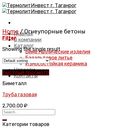
Skip
to
content
Home
/
Огнеупорные бетоны
Главная
Filter
О компании
Каталог
Showing the single result
Биметаллические изделия
Базальтовое литье
Износостойкая керамика
Новости
Быстрый просмотр
Контакты
Биметалл
Труба газовая
2,700.00
₽
Категории товаров