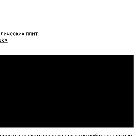
лических плит.
ak»
варным знакам и все они являются собственностью