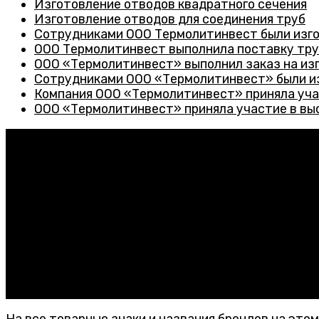
Изготовление отводов квадратного сечения
Изготовление отводов для соединения труб
Сотрудниками ООО Термолитинвест были изго
ООО Термолитинвест выполнила поставку тр
ООО «Термолитинвест» выполнил заказ на изг
Сотрудниками ООО «Термолитинвест» были из
Компания ООО «Термолитинвест» приняла участ
ООО «Термолитинвест» приняла участие в выст
Контакты
ООО «ТермолитИнвест»
347933, Ростовская обл., г. Таганрог, ул. Чучева 46-
office@termolit-invest.ru
+7 (918)-521-51-16
ИНН: 6154154435
КПП: 615401001
ОГРН: 1196196007611
На все товарные знаки и названия брендов на это