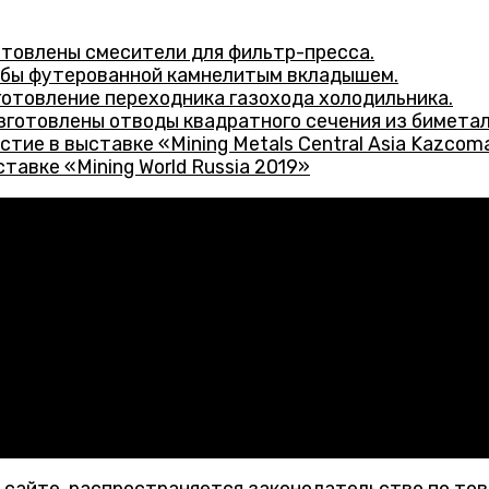
товлены смесители для фильтр-пресса.
убы футерованной камнелитым вкладышем.
отовление переходника газохода холодильника.
готовлены отводы квадратного сечения из биметал
ие в выставке «Mining Metals Central Asia Kazcom
авке «Mining World Russia 2019»
1, кв. 84
м сайте, распространяется законодательство по то