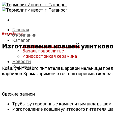
Skip
to
content
Главная
Без рубрики
О компании
Каталог
Изготовление ковшей улитков
Биметаллические изделия
Базальтовое литье
Износостойкая керамика
Новости
Контакты
Ковш улиткового питателя шаровой мельницы пре
карбидов Хрома, применяется для пересыпа железо
Свежие записи
Трубы футерованные камнелитым вкладышем.
Изготовление ковшей улиткового питателя ш