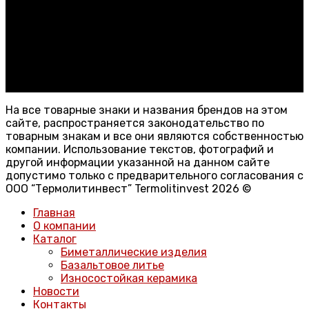
office@termolit-invest.ru
+7 (918)-521-51-16
ИНН: 6154154435
КПП: 615401001
ОГРН: 1196196007611
На все товарные знаки и названия брендов на этом
сайте, распространяется законодательство по
товарным знакам и все они являются собственностью
компании. Использование текстов, фотографий и
другой информации указанной на данном сайте
допустимо только с предварительного согласования с
ООО “Термолитинвест” Termolitinvest 2026 ©
Главная
О компании
Каталог
Биметаллические изделия
Базальтовое литье
Износостойкая керамика
Новости
Контакты