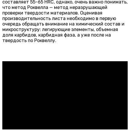
составляет 55-65 HRC, однако, очень важно понимать,
что метод Роквелла — метод неразрушающей
проверки твердости материалов. Оценивая
производительность листа необходимо в первую
очередь обращать внимание на химический состав и
микроструктуру: легирующие элементы, объемная
доля карбидов, карбидная фаза, а уже после на
твердость по Роквеллу.
Контакты
ООО «ТермолитИнвест»
347933, Ростовская обл., г. Таганрог, ул. Чучева 46-1,
кв. 84
office@termolit-invest.ru
+7 (918)-521-51-16
ИНН: 6154154435
КПП: 615401001
ОГРН: 1196196007611