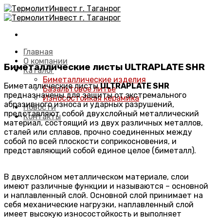
Skip
to
content
Главная
О компании
Биметаллические листы ULTRAPLATE SHR
Каталог
Биметаллические изделия
Биметаллические листы
ULTRAPLATE SHR
Базальтовое литье
предназначены для защиты от экстремального
Износостойкая керамика
абразивного износа и ударных разрушений,
Новости
представляют собой двухслойный металлический
Контакты
материал, состоящий из двух различных металлов,
сталей или сплавов, прочно соединенных между
собой по всей плоскости соприкосновения, и
представляющий собой единое целое (биметалл).
В двухслойном металлическом материале, слои
имеют различные функции и называются – основной
и наплавленный слой. Основной слой принимает на
себя механические нагрузки, наплавленный слой
имеет высокую износостойкость и выполняет